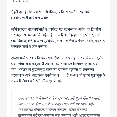
आल्यावर केले.
दोहनी देश हे संबंध आर्थिक, शैक्षणिक, आणि सांस्कृतिक सहकार्य
वाढविण्यासाठी कार्यशील आहेत.
आर्थिकदृष्ट्या सहकार्यासाठी ७ कार्यरत गट मंत्रालयात आहेत, जे द्विपक्षीय
करारातून स्थापन केलेले आहेत. हे गट माहिती तंत्रज्ञान व दूरसंचार, रस्ते,
शहर विकास, शेती व अन्न प्रक्रिया, ऊर्जा, खनिजे अन्वेषण, आणि, पोस्ट ह्या
विषयांवर चर्चा व कामे करतात.
२०२० मध्ये भारत आणि फ्रान्सचा द्विपक्षीय व्यापार हा ९.०४ बिलियन युरोंचा
झाला होता. तोच फेब्रुवारी २०२१ मध्ये ८१४.३५ मिलियन युरोंचा झाला
होता. भारतामध्ये गुंटकवणूक करणाऱ्या देशांमध्ये फ्रान्स हा अकराव्या
क्रमांकावर आहे. आतापर्यंत एकत्रित २००० ते २०२१ ची एकूण गुंतवणूक हि
९.८३ बिलियन अमेरिकी डॉलर एवढी आहे.
जेव्हा २०१८ मध्ये फ्रान्सचे राष्ट्राध्यक्ष इमॅन्युएल मॅक्रोन यांनी
आपला भारत दौरा सुरु केला तेव्हा राष्ट्रपती भवनाच्या बाहेर
पत्रकारांशी बोलताना मॅक्रोन म्हणाले, “दोन्ही देशांच्या
सहसंबंधाचे नवे युग आम्हाला सुरु करायचे आहे, भारत फ्रान्सचा