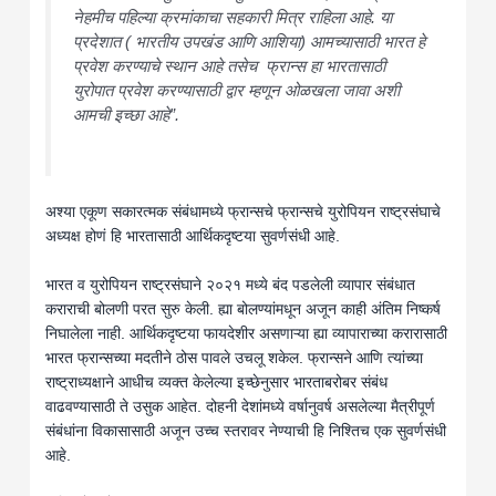
नेहमीच पहिल्या क्रमांकाचा सहकारी मित्र राहिला आहे. या
प्रदेशात ( भारतीय उपखंड आणि आशिया) आमच्यासाठी भारत हे
प्रवेश करण्याचे स्थान आहे तसेच फ्रान्स हा भारतासाठी
युरोपात प्रवेश करण्यासाठी द्वार म्हणून ओळखला जावा अशी
आमची इच्छा आहे”.
अश्या एकूण सकारत्मक संबंधामध्ये फ्रान्सचे फ्रान्सचे युरोपियन राष्ट्रसंघाचे
अध्यक्ष होणं हि भारतासाठी आर्थिकदृष्टया सुवर्णसंधी आहे.
भारत व युरोपियन राष्ट्रसंघाने २०२१ मध्ये बंद पडलेली व्यापार संबंधात
कराराची बोलणी परत सुरु केली. ह्या बोलण्यांमधून अजून काही अंतिम निष्कर्ष
निघालेला नाही. आर्थिकदृष्टया फायदेशीर असणाऱ्या ह्या व्यापाराच्या करारासाठी
भारत फ्रान्सच्या मदतीने ठोस पावले उचलू शकेल. फ्रान्सने आणि त्यांच्या
राष्ट्राध्यक्षाने आधीच व्यक्त केलेल्या इच्छेनुसार भारताबरोबर संबंध
वाढवण्यासाठी ते उसुक आहेत. दोहनी देशांमध्ये वर्षानुवर्ष असलेल्या मैत्रीपूर्ण
संबंधांना विकासासाठी अजून उच्च स्तरावर नेण्याची हि निश्तिच एक सुवर्णसंधी
आहे.