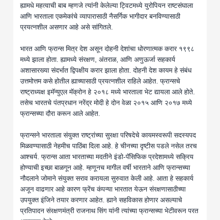
ह्यामधे महत्वाची बाब म्हणजे त्यांनी केलेल्या ट्विटमध्ये युरोपियन राष्टसंघाला
आणि भारताला एकमेकांचे व्यापारासाठी नैसर्गिक भागीदार बनविण्यासाठी
प्रयत्नशील असणार आहे असे सांगितले.
भारत आणि फ्रान्स मित्र देश असून दोहनी देशांचा धोरणात्मक करार १९९८
मध्ये झाला होता. ह्यामध्ये संरक्षण, अंतराळ, आणि अणुऊर्जा सहकार्य
अशासारख्या संदर्भात द्विपक्षीय करार झाला होता. दोहनी देश कायम हे संबंध
उत्तमोत्तम कसे होतील ह्याच्यासाठी प्रयत्नशील राहिले आहेत. फ्रान्सचे
राष्ट्राध्यक्ष इमॅन्युएल मॅक्रोन हे २०१८ मध्ये भारताला भेट द्यायला आले होते.
तसेच भारतचे पंतप्रधान नरेंद्र मोदी हे दोन वेळा २०१५ आणि २०१७ मध्ये
फ्रान्सच्या दौरा करून आले आहेत.
फ्रान्सने भारताला संयुक्त राष्ट्रांच्या सुरक्षा परिषदेचे कायमस्वरूपी सदस्यपद
मिळवण्यासाठी नेहमीच पाठिंबा दिला आहे. हे चीनच्या दृष्टीस पडले नसेल तरच
आश्चर्य. फ्रान्स आता भारताच्या मदतीने इंडो-पॅसिफिक प्रदेशामध्ये सक्रिय
होण्याची इच्छा बाळगून आहे. म्हणूनच मागील वर्षी भारताने आणि फ्रान्सच्या
नौदलाने जोमाने संयुक्त सराव करायला सुरुवात केली आहे. आता हे सहकार्य
अजून वाढणार आहे कारण फ्रेंच कंपन्या भारतात येऊन संरक्षणासाठीच्या
उपयुक्त इंजिने तयार करणार आहेत. ह्याने सहविकास होणार असल्याचे
प्रतिपादन संरक्षणमंत्री राजनाथ सिंग यांनी त्यांच्या फ्रान्सच्या भेटीवरून परत